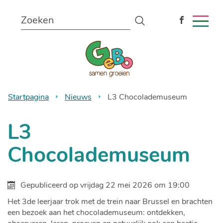
Naar
Wat
inhoud
Zoeken
zoekt
MEN
Volg
u?
ons
Gemeentelijke
op
Facebook
lagere
school
Startpagina
Nieuws
L3 Chocolademuseum
Bonheiden
L3
Chocolademuseum
Gepubliceerd op
vrijdag 22 mei 2026 om 19:00
Het 3de leerjaar trok met de trein naar Brussel en brachten
een bezoek aan het chocolademuseum: ontdekken,