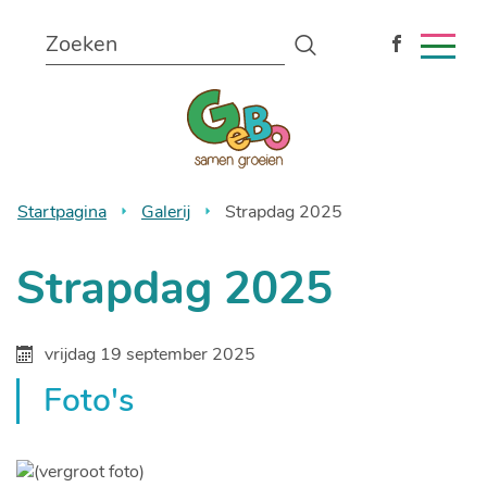
Naar
Wat
inhoud
Zoeken
zoekt
MEN
Volg
u?
ons
Gemeentelijke
op
Facebook
lagere
school
Startpagina
Galerij
Strapdag 2025
Bonheiden
Strapdag 2025
vrijdag 19 september 2025
Foto's