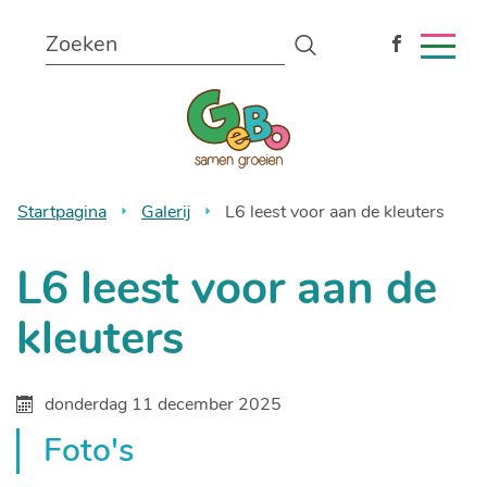
Naar
Wat
inhoud
Zoeken
zoekt
MEN
Volg
u?
ons
Gemeentelijke
op
Facebook
lagere
school
Startpagina
Galerij
L6 leest voor aan de kleuters
Bonheiden
L6 leest voor aan de
kleuters
donderdag 11 december 2025
Foto's