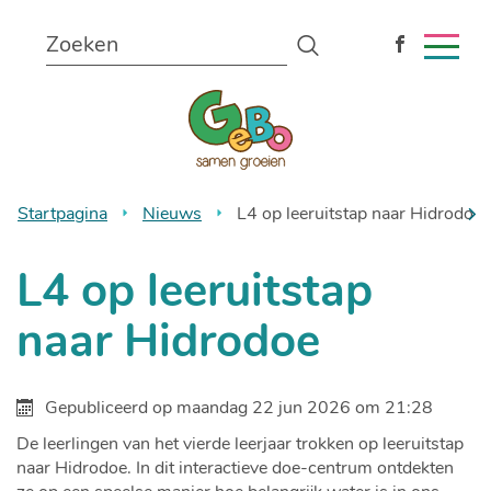
Naar
Wat
inhoud
Zoeken
zoekt
MEN
Volg
u?
ons
Gemeentelijke
op
Facebook
lagere
school
Startpagina
Nieuws
L4 op leeruitstap naar Hidrodoe
Bonheiden
scro
L4 op leeruitstap
naa
naar Hidrodoe
link
Gepubliceerd op
maandag 22 jun 2026 om 21:28
De leerlingen van het vierde leerjaar trokken op leeruitstap
naar Hidrodoe. In dit interactieve doe-centrum ontdekten