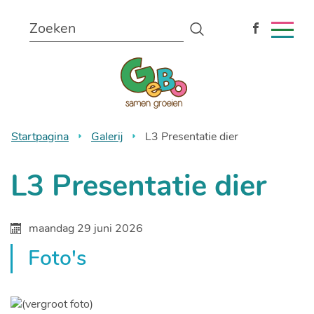
Naar
Wat
inhoud
Zoeken
zoekt
MEN
Volg
u?
ons
Gemeentelijke
op
Facebook
lagere
school
Startpagina
Galerij
L3 Presentatie dier
Bonheiden
L3 Presentatie dier
maandag 29 juni 2026
Foto's